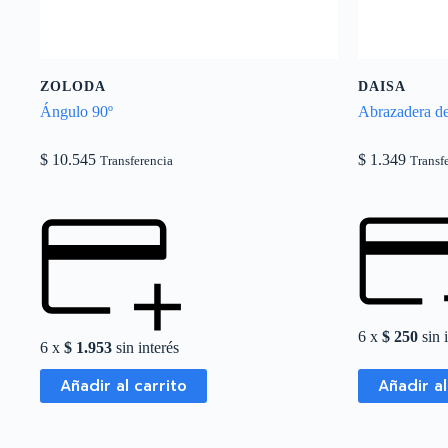
ZOLODA
DAISA
Ángulo 90º
Abrazadera de
$
10.545
$
1.349
Transferencia
Transf
6 x
$
250
sin 
6 x
$
1.953
sin interés
Añadir al carrito
Añadir al