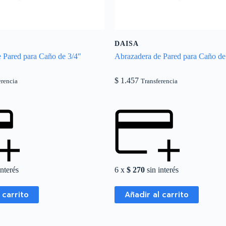
DAISA
 Pared para Caño de 3/4″
Abrazadera de Pared para Caño de
$
1.457
erencia
Transferencia
interés
6 x
$
270
sin interés
 carrito
Añadir al carrito