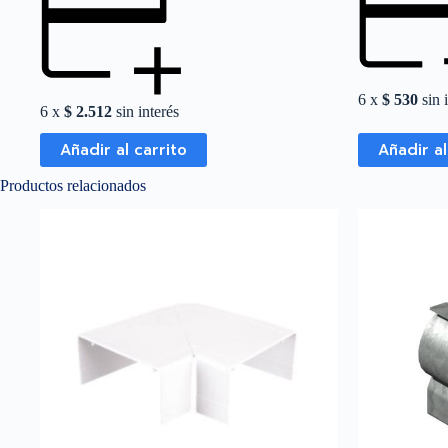
6 x
$
530
sin 
6 x
$
2.512
sin interés
Añadir al carrito
Añadir al
Productos relacionados