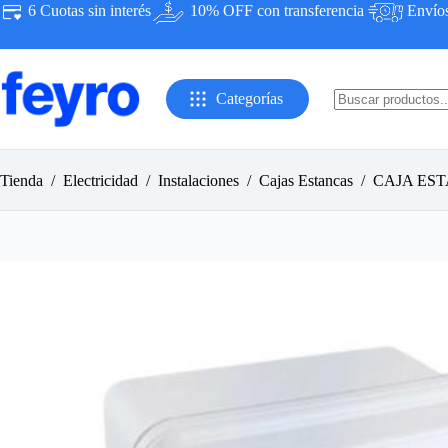
Saltar
6 Cuotas sin interés
10% OFF con transferencia
Envíos 
al
contenido
Categorías
Sin
resultados
Tienda
/
Electricidad
/
Instalaciones
/
Cajas Estancas
/
CAJA EST