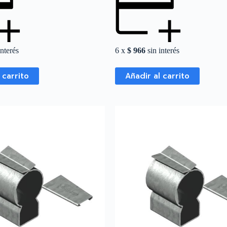
interés
6 x
$
966
sin interés
 carrito
Añadir al carrito