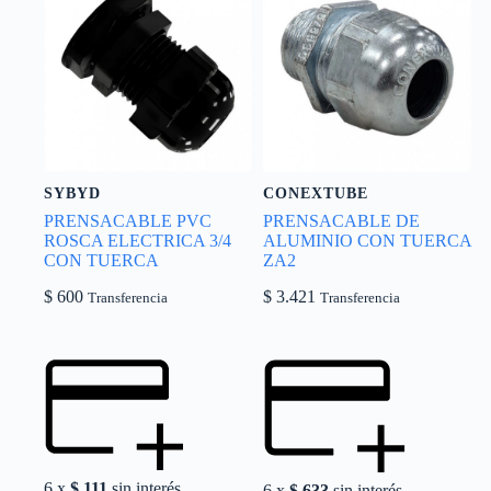
SYBYD
CONEXTUBE
PRENSACABLE PVC
PRENSACABLE DE
ROSCA ELECTRICA 3/4
ALUMINIO CON TUERCA
CON TUERCA
ZA2
$
600
$
3.421
Transferencia
Transferencia
6 x
$
111
sin interés
6 x
$
633
sin interés