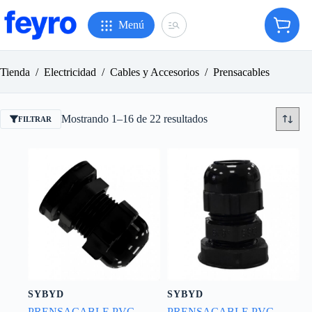
Saltar
al
Menú
Carro
contenido
de
compr
Tienda
/
Electricidad
/
Cables y Accesorios
/
Prensacables
Ordenado
Mostrando 1–16 de 22 resultados
FILTRAR
por
popularidad
SYBYD
SYBYD
PRENSACABLE PVC
PRENSACABLE PVC