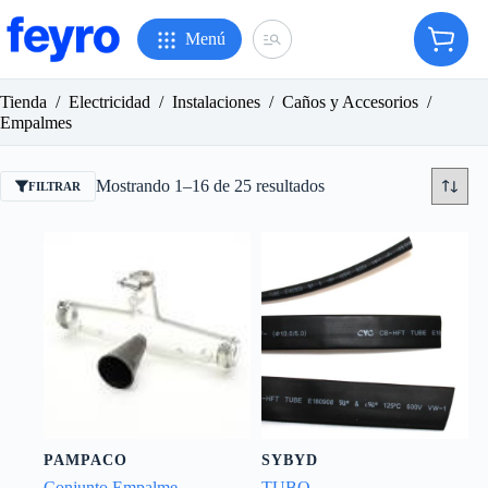
Saltar
al
Menú
Carro
contenido
de
compr
Tienda
/
Electricidad
/
Instalaciones
/
Caños y Accesorios
/
Empalmes
Ordenado
Mostrando 1–16 de 25 resultados
FILTRAR
por
popularidad
PAMPACO
SYBYD
Conjunto Empalme
TUBO