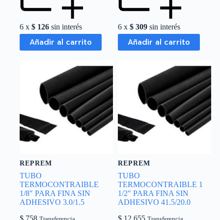
6 x
$
126
sin interés
6 x
$
309
sin interés
Añadir al carrito
Añadir al carrito
REPREM
REPREM
TUBO
TUBO
TERMOCONTRAIBLE
TERMOCONTRAIBLE 1
1/8″ PARA FINA SIN
1/2″ PARA FINA SIN
ADHESIVO 3.0/1.5
ADHESIVO 41.5/20.0
$
758
$
12.655
Transferencia
Transferencia