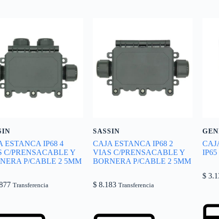
SIN
SASSIN
GEN
A ESTANCA IP68 4
CAJA ESTANCA IP68 2
CAJ
S C/PRENSACABLE Y
VIAS C/PRENSACABLE Y
IP65
NERA P/CABLE 2 5MM
BORNERA P/CABLE 2 5MM
$
3.1
877
$
8.183
Transferencia
Transferencia