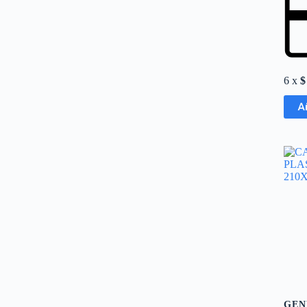
6 x
$
A
GEN