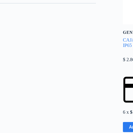
GEN
CAJ
IP65
$
2.8
6 x
$
A