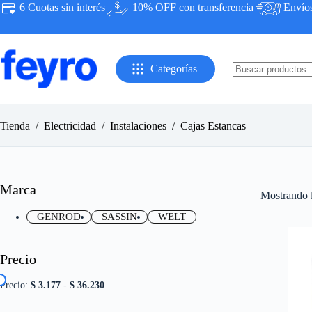
Saltar
6 Cuotas sin interés
10% OFF con transferencia
Envíos 
al
contenido
Categorías
Sin
resultados
Tienda
/
Electricidad
/
Instalaciones
/
Cajas Estancas
Marca
Mostrando l
GENROD
SASSIN
WELT
Precio
Precio:
$ 3.177
-
$ 36.230