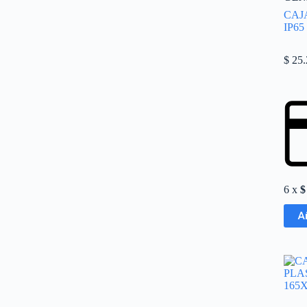
CAJ
IP65
$
25.
6 x
$
A