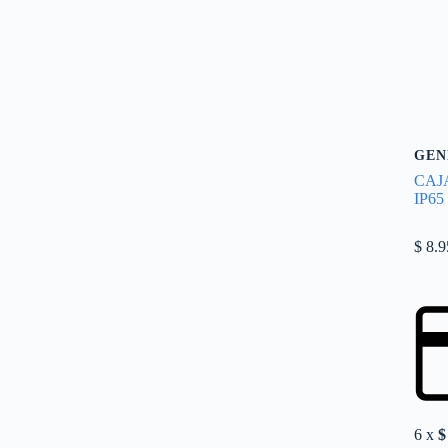
GEN
CAJ
IP65
$
8.9
6 x
$