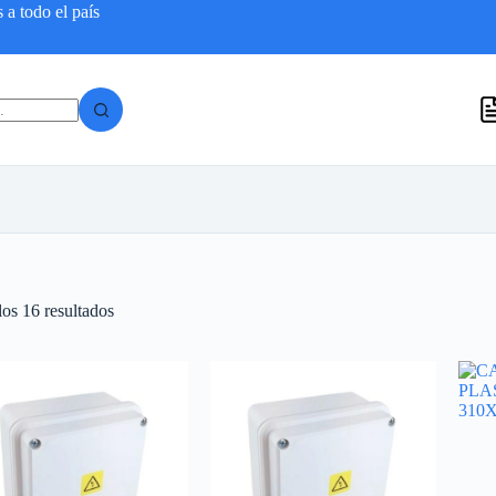
a todo el país
Ordenado
os 16 resultados
por
popularidad