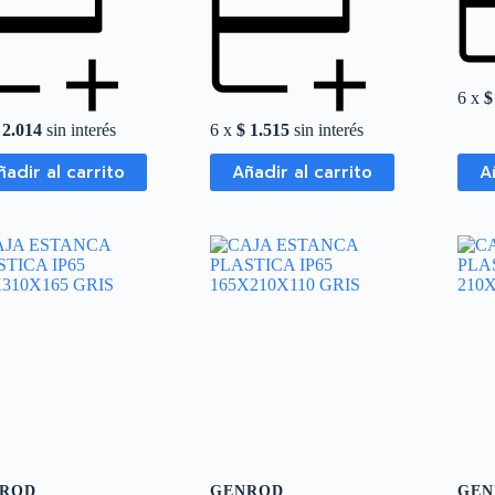
6 x
$
2.014
sin interés
6 x
$
1.515
sin interés
ñadir al carrito
Añadir al carrito
A
ROD
GENROD
GEN