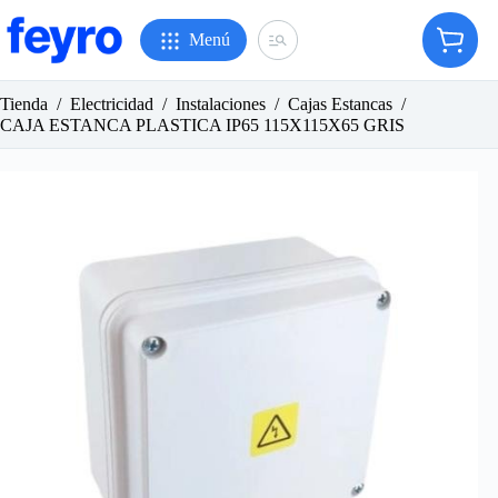
Saltar
al
Menú
Carro
contenido
de
compr
Tienda
/
Electricidad
/
Instalaciones
/
Cajas Estancas
/
CAJA ESTANCA PLASTICA IP65 115X115X65 GRIS