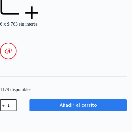
6 x
$
763
sin interés
1179 disponibles
CAJA
Añadir al carrito
ESTANCA
PLASTICA
IP65
115X115X65
GRIS
cantidad