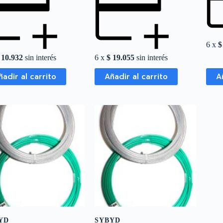
6 x
$
10.932
sin interés
6 x
$
19.055
sin interés
ñadir al carrito
Añadir al carrito
A
YD
SYBYD