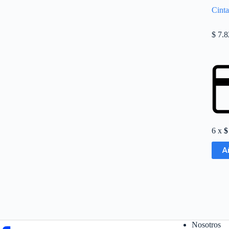
Cinta
$
7.8
6 x
$
A
Nosotros