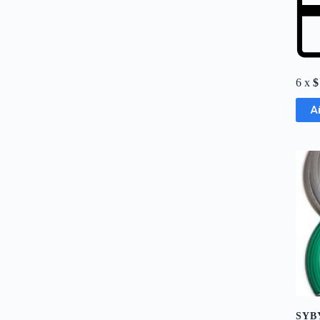
6 x
$
A
SYB