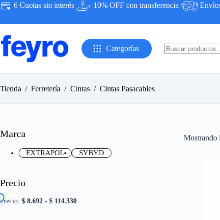
Saltar
6 Cuotas sin interés
10% OFF con transferencia
Envíos 
al
contenido
Categorías
Sin
resultados
Tienda
/
Ferretería
/
Cintas
/
Cintas Pasacables
Marca
Mostrando l
EXTRAPOL
SYBYD
Precio
Precio:
$ 8.692
-
$ 114.330