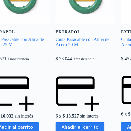
RAPOL
EXTRAPOL
EXT
a Pasacable con Alma de
Cinta Pasacable con Alma de
Cint
o 25 M
Acero 20 M
Acer
571
$
73.044
$
45.
Transferencia
Transferencia
6 x
$
16.032
sin interés
6 x
$
13.527
sin interés
ñadir al carrito
Añadir al carrito
A