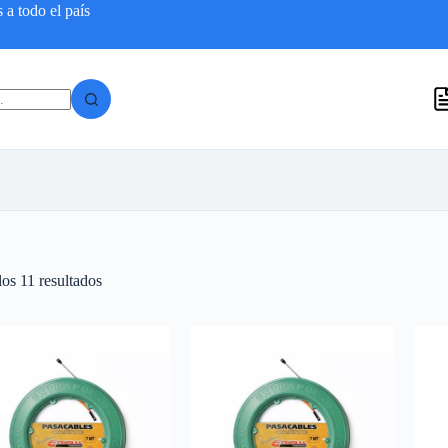
a todo el país
Ordenado
os 11 resultados
por
popularidad