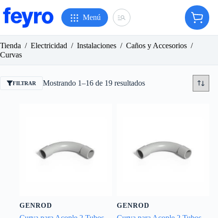
Saltar
al
Menú
Carro
contenido
de
compr
Tienda
/
Electricidad
/
Instalaciones
/
Caños y Accesorios
/
Curvas
Ordenado
Mostrando 1–16 de 19 resultados
FILTRAR
por
popularidad
GENROD
GENROD
Curva para Acople 2 Tubos
Curva para Acople 2 Tubos