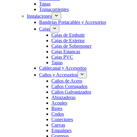
Tapas
Tomacorrientes
Instalaciones
Bandejas Portacables y Accesorios
Cajas
Cajas de Embutir
Cajas de Exterior
Cajas de Sobreponer
Cajas Estancas
Cajas PVC
Tapas
Cablecanal y Accesorios
Caños y Accesorios
Caños de Acero
Caños Corrugados
Caños Galvanizados
Abrazaderas
Acoples
Bujes
Codos
Conectores
Curvas
Empalmes
Grampas