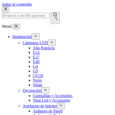
Saltar al contenido
Menú
Iluminación
Lámparas LED
Alta Potencia
E14
E27
E40
G4
G9
GU10
Neón
Smart
Decoración
Guirnaldas y Accesorios
Tiras Led y Accesorios
Artefactos de Interior
Apliques de Pared