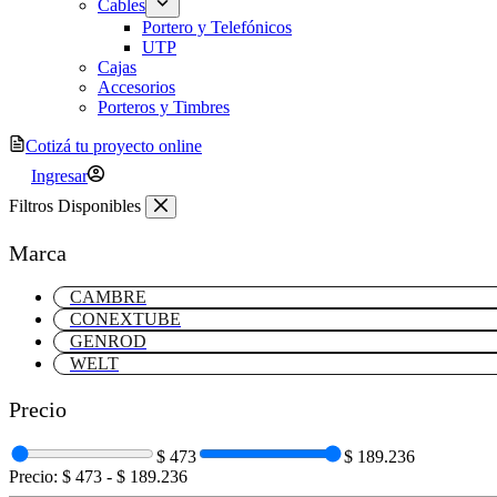
Cables
Portero y Telefónicos
UTP
Cajas
Accesorios
Porteros y Timbres
Cotizá tu proyecto online
Ingresar
Filtros Disponibles
Marca
CAMBRE
CONEXTUBE
GENROD
WELT
Precio
$ 473
$ 189.236
Precio:
$ 473
-
$ 189.236