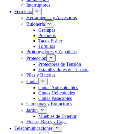
Interruptores
Ferretería
Herramientas y Accesorios
Bulonería
Grampas
Precintos
Tacos Fisher
Tornillos
Prolongadores y Zapatillas
Protección
Protectores de Tensión
Estabilizadores de Tensión
Pilas y Baterías
Cintas
Cintas Autosoldables
Cintas Helicoidales
Cintas Pasacables
Campanas y Extractores
Jardín
Muebles de Exterior
Fichas, Bases y Cajas
Telecomunicaciones