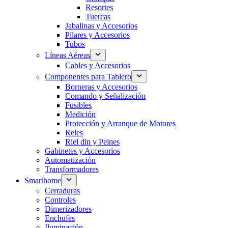
Resortes
Tuercas
Jabalinas y Accesorios
Pilares y Accesorios
Tubos
Líneas Aéreas
Cables y Accesorios
Componentes para Tablero
Borneras y Accesorios
Comando y Señalización
Fusibles
Medición
Protección y Arranque de Motores
Reles
Riel din y Peines
Gabinetes y Accesorios
Automatización
Transformadores
Smarthome
Cerraduras
Controles
Dimerizadores
Enchufes
Iluminación