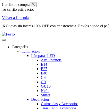
Carrito de compra
Tu carrito está vacío.
Volver a la tienda
6 Cuotas sin interés
10% OFF con transferencia
Envíos a todo el paí
Categorías
Iluminación
Lámparas LED
Alta Potencia
E14
E27
E40
G4
G9
GU10
Neón
Smart
Decoración
Guirnaldas y Accesorios
Tiras Led y Accesorios