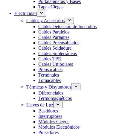
Portalámparas y Bases
Tapas Ciegas
Electricidad
Cables y Accesorios
Cables Detección de Incendios
Cables Paralelos
Cables Parlantes
Cables Preensablados
Cables Soldadura
Cables Subterráneos
Cables TPR
Cables Unipolares
Prensacables
Terminales
Tomacables
Térmicas y Disyuntores
Diferenciales
Termomagnéticos
Llaves de Luz
Bastidores
Interruptores
Módulos Ciegos
Módulos Electrónicos
Pulsadores