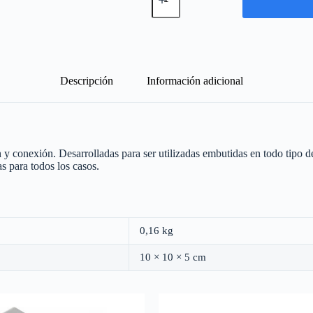
Pase
de
Embutir
PVC
10
x
10
Descripción
Información adicional
x
5
cm
cantidad
conexión. Desarrolladas para ser utilizadas embutidas en todo tipo de in
s para todos los casos.
0,16 kg
10 × 10 × 5 cm