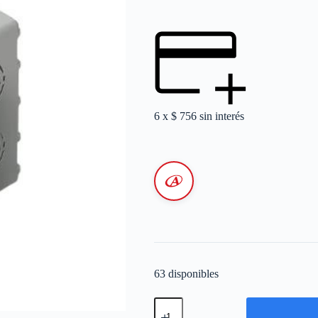
6 x
$
756
sin interés
63 disponibles
Caja
de