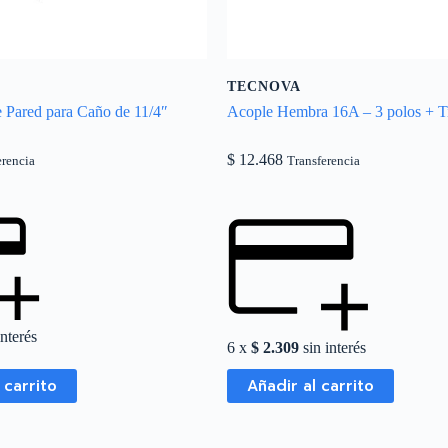
TECNOVA
 Pared para Caño de 11/4″
Acople Hembra 16A – 3 polos + T
$
12.468
erencia
Transferencia
interés
6 x
$
2.309
sin interés
 carrito
Añadir al carrito