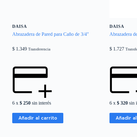
DAISA
DAISA
Abrazadera de Pared para Caño de 3/4″
Abrazadera de
$
1.349
$
1.727
Transferencia
Transf
6 x
$
250
sin interés
6 x
$
320
sin 
Añadir al carrito
Añadir al