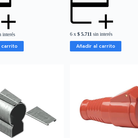
6 x
$
5.711
sin interés
 interés
 carrito
Añadir al carrito