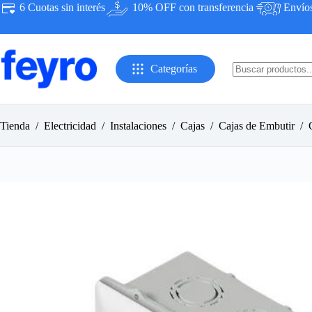
Saltar
6 Cuotas sin interés
10% OFF con transferencia
Envíos 
al
contenido
Categorías
Sin
resultados
Tienda
/
Electricidad
/
Instalaciones
/
Cajas
/
Cajas de Embutir
/