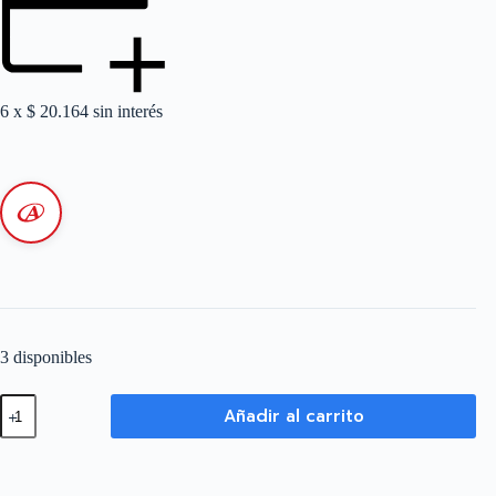
6 x
$
20.164
sin interés
3 disponibles
Caja
Añadir al carrito
de
Embutir
72
Módulos