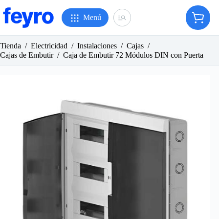
Saltar
al
Menú
Carro
contenido
de
compr
Tienda
/
Electricidad
/
Instalaciones
/
Cajas
/
Cajas de Embutir
/
Caja de Embutir 72 Módulos DIN con Puerta