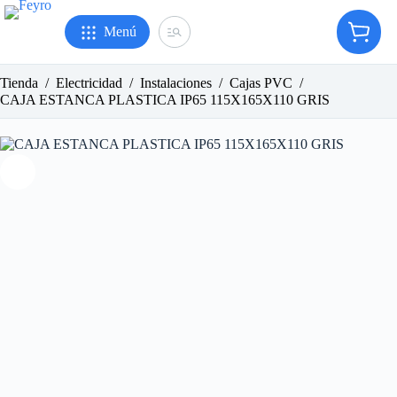
Saltar
al
Menú
Carro
contenido
de
compr
Tienda
/
Electricidad
/
Instalaciones
/
Cajas PVC
/
CAJA ESTANCA PLASTICA IP65 115X165X110 GRIS