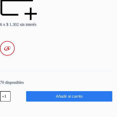
6 x
$
1.302
sin interés
70 disponibles
CAJA
Añadir al carrito
ESTANCA
PLASTICA
IP65
115X165X110
GRIS