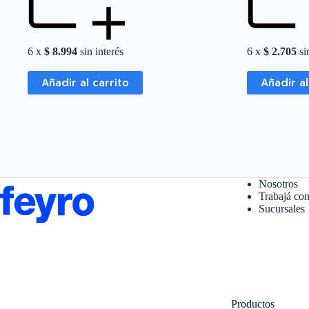
6 x
$
8.994
sin interés
6 x
$
2.705
sin
Añadir al carrito
Añadir al
Nosotros
Trabajá con
Sucursales
Productos