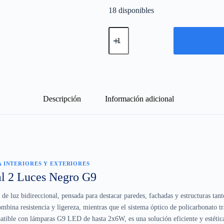
18 disponibles
Aplique
Bidireccional
Negro
2
Luces
G9
Interior
y
Exterior
Descripción
Información adicional
cantidad
 INTERIORES Y EXTERIORES
al 2 Luces Negro G9
de luz bidireccional, pensada para destacar paredes, fachadas y estructuras tan
mbina resistencia y ligereza, mientras que el sistema óptico de policarbonato t
patible con lámparas G9 LED de hasta 2x6W, es una solución eficiente y estética