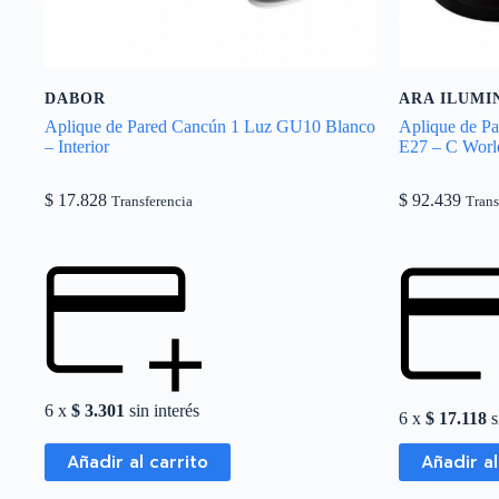
DABOR
ARA ILUMI
Aplique de Pared Cancún 1 Luz GU10 Blanco
Aplique de P
– Interior
E27 – C Worl
$
17.828
$
92.439
Transferencia
Trans
6 x
$
3.301
sin interés
6 x
$
17.118
s
Añadir al carrito
Añadir al