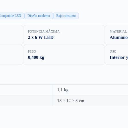
ompatible LED
Diseño moderno
Bajo consumo
POTENCIA MÁXIMA
MATERIAL
2 x 6 W LED
Aluminio
PESO
USO
0,400 kg
Interior 
1,1 kg
13 × 12 × 8 cm