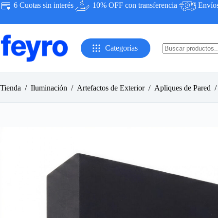
Saltar
6 Cuotas sin interés
10% OFF con transferencia
Envíos 
al
contenido
Categorías
Sin
resultados
Tienda
/
Iluminación
/
Artefactos de Exterior
/
Apliques de Pared
/