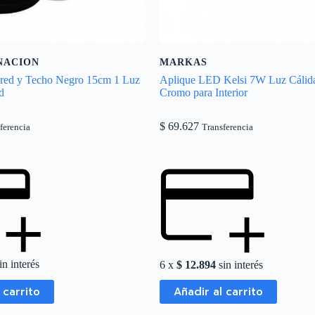
NACION
MARKAS
ared y Techo Negro 15cm 1 Luz
Aplique LED Kelsi 7W Luz Cáli
d
Cromo para Interior
$
69.627
ferencia
Transferencia
in interés
6 x
$
12.894
sin interés
 carrito
Añadir al carrito