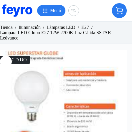
Saltar
al
Menú
Carro
contenido
de
compr
Tienda
/
Iluminación
/
Lámparas LED
/
E27
/
Lámpara LED Globo E27 12W 2700K Luz Cálida SSTAR
Ledvance
AGOTADO