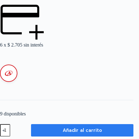
6 x
$
2.705
sin interés
9 disponibles
Aplique
Añadir al carrito
de
Pared