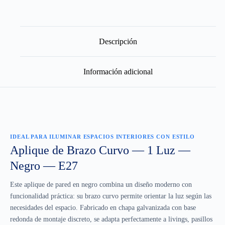
Brazo
Curvo
1
Luz
E27
Descripción
Negro
Interior
cantidad
Información adicional
IDEAL PARA ILUMINAR ESPACIOS INTERIORES CON ESTILO
Aplique de Brazo Curvo — 1 Luz —
Negro — E27
Este aplique de pared en negro combina un diseño moderno con
funcionalidad práctica: su brazo curvo permite orientar la luz según las
necesidades del espacio. Fabricado en chapa galvanizada con base
redonda de montaje discreto, se adapta perfectamente a livings, pasillos