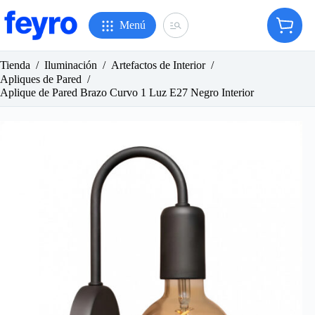
Saltar
al
Menú
Carro
contenido
de
compr
Tienda
/
Iluminación
/
Artefactos de Interior
/
Apliques de Pared
/
Aplique de Pared Brazo Curvo 1 Luz E27 Negro Interior