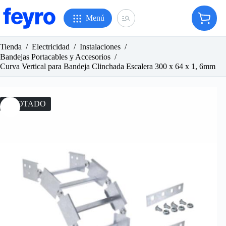
Saltar
al
Menú
Carro
contenido
de
compr
Tienda
/
Electricidad
/
Instalaciones
/
Bandejas Portacables y Accesorios
/
Curva Vertical para Bandeja Clinchada Escalera 300 x 64 x 1, 6mm
AGOTADO