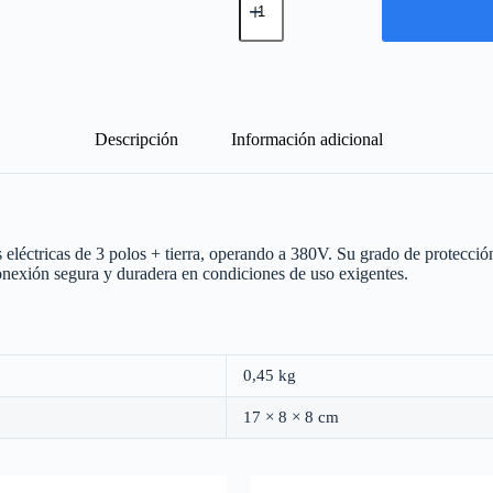
Hembra
16A
-
3
polos
+
Tierra
380V
Descripción
Información adicional
cantidad
éctricas de 3 polos + tierra, operando a 380V. Su grado de protección
conexión segura y duradera en condiciones de uso exigentes.
0,45 kg
17 × 8 × 8 cm