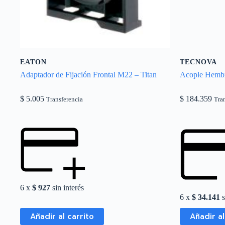
EATON
TECNOVA
Adaptador de Fijación Frontal M22 – Titan
Acople Hembr
$
5.005
$
184.359
Transferencia
Tra
6 x
$
927
sin interés
6 x
$
34.141
s
Añadir al carrito
Añadir al