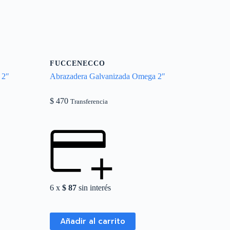
FUCCENECCO
 2″
Abrazadera Galvanizada Omega 2″
$
470
Transferencia
6 x
$
87
sin interés
Añadir al carrito