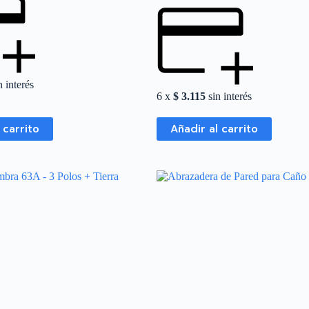
 interés
6 x
$
3.115
sin interés
 carrito
Añadir al carrito