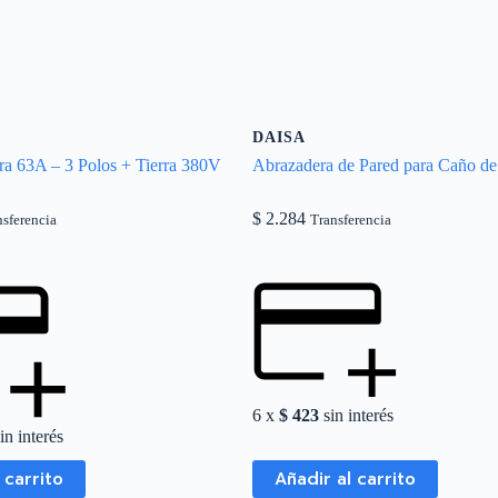
DAISA
a 63A – 3 Polos + Tierra 380V
Abrazadera de Pared para Caño de
$
2.284
nsferencia
Transferencia
6 x
$
423
sin interés
in interés
 carrito
Añadir al carrito