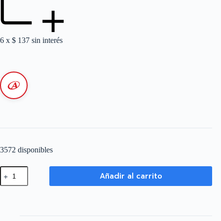
6 x
$
137
sin interés
3572 disponibles
Cable
Añadir al carrito
Unipolar
1,5
mm
-
Celeste
-