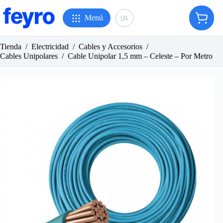
Saltar
al
Menú
Carro
contenido
de
compr
Tienda
/
Electricidad
/
Cables y Accesorios
/
Cables Unipolares
/
Cable Unipolar 1,5 mm – Celeste – Por Metro