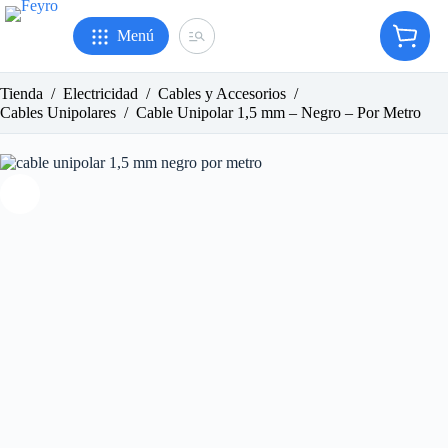
Saltar
al
Menú
Carro
contenido
de
compr
Tienda
/
Electricidad
/
Cables y Accesorios
/
Cables Unipolares
/
Cable Unipolar 1,5 mm – Negro – Por Metro