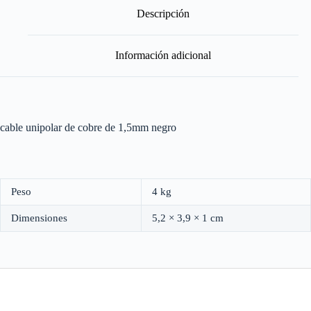
Por
Descripción
Metro
cantidad
Información adicional
cable unipolar de cobre de 1,5mm negro
Peso
4 kg
Dimensiones
5,2 × 3,9 × 1 cm