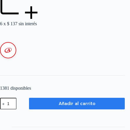
6 x
$
137
sin interés
1381 disponibles
Cable
Añadir al carrito
Unipolar
1,5
mm
-
Negro
-