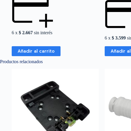
6 x
$
2.667
sin interés
6 x
$
3.599
sin
Añadir al carrito
Añadir al
Productos relacionados