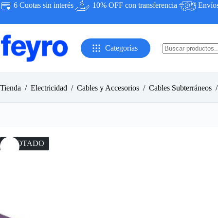
Saltar
6 Cuotas sin interés
10% OFF con transferencia
Envíos 
al
contenido
Categorías
Sin
resultados
Tienda
/
Electricidad
/
Cables y Accesorios
/
Cables Subterráneos
/
AGOTADO