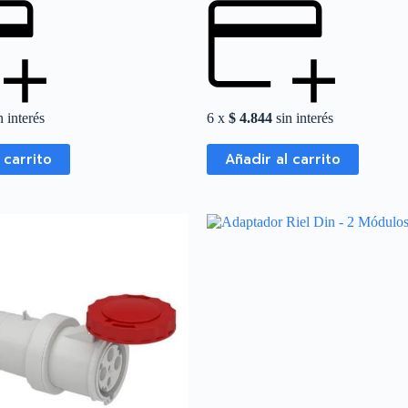
 interés
6 x
$
4.844
sin interés
 carrito
Añadir al carrito