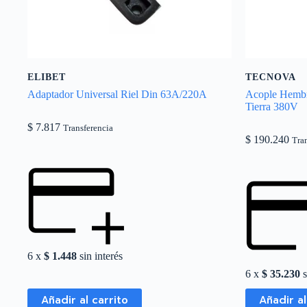
ELIBET
TECNOVA
Adaptador Universal Riel Din 63A/220A
Acople Hembr
Tierra 380V
$
7.817
Transferencia
$
190.240
Tra
6 x
$
1.448
sin interés
6 x
$
35.230
s
Añadir al carrito
Añadir al