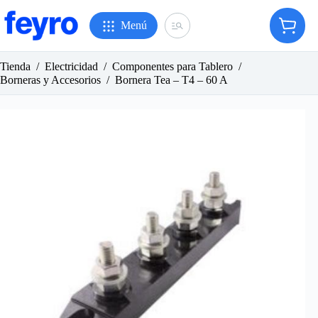
Saltar
al
Menú
Carro
contenido
de
compr
Tienda
/
Electricidad
/
Componentes para Tablero
/
Borneras y Accesorios
/
Bornera Tea – T4 – 60 A