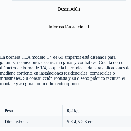
A
cantidad
Descripción
Información adicional
La bornera TEA modelo T4 de 60 amperios está diseñada para
garantizar conexiones eléctricas seguras y confiables. Cuenta con un
diámetro de borne de 1/4, lo que la hace adecuada para aplicaciones de
mediana corriente en instalaciones residenciales, comerciales o
industriales. Su construcción robusta y su diseño práctico facilitan el
montaje y aseguran un rendimiento óptimo.
Peso
0,2 kg
Dimensiones
5 × 4,5 × 3 cm