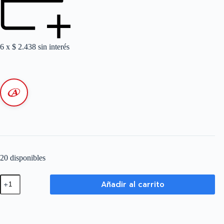
6 x
$
2.438
sin interés
20 disponibles
Bornera
Añadir al carrito
Tea
-
T4
-
60