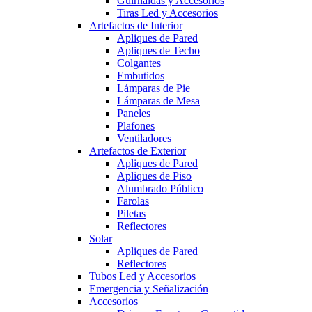
Guirnaldas y Accesorios
Tiras Led y Accesorios
Artefactos de Interior
Apliques de Pared
Apliques de Techo
Colgantes
Embutidos
Lámparas de Pie
Lámparas de Mesa
Paneles
Plafones
Ventiladores
Artefactos de Exterior
Apliques de Pared
Apliques de Piso
Alumbrado Público
Farolas
Piletas
Reflectores
Solar
Apliques de Pared
Reflectores
Tubos Led y Accesorios
Emergencia y Señalización
Accesorios