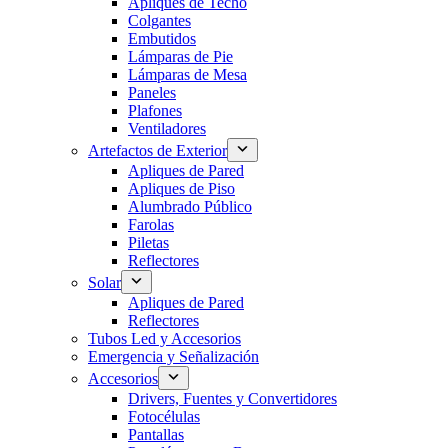
Apliques de Techo
Colgantes
Embutidos
Lámparas de Pie
Lámparas de Mesa
Paneles
Plafones
Ventiladores
Artefactos de Exterior
Apliques de Pared
Apliques de Piso
Alumbrado Público
Farolas
Piletas
Reflectores
Solar
Apliques de Pared
Reflectores
Tubos Led y Accesorios
Emergencia y Señalización
Accesorios
Drivers, Fuentes y Convertidores
Fotocélulas
Pantallas