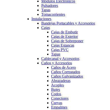
Módulos Electrónicos
Pulsadores
Tapas
Tomacorrientes
Instalaciones
Bandejas Portacables y Accesorios
Cajas
Cajas de Embutir
Cajas de Exterior
Cajas de Sobreponer
Cajas Estancas
Cajas PVC
Tapas
Cablecanal y Accesorios
Caños y Accesorios
Caños de Acero
Caños Corrugados
Caños Galvanizados
Abrazaderas
Acoples
Bujes
Codos
Conectores
Curvas
Empalmes