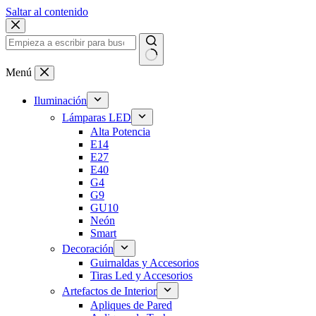
Saltar al contenido
Menú
Iluminación
Lámparas LED
Alta Potencia
E14
E27
E40
G4
G9
GU10
Neón
Smart
Decoración
Guirnaldas y Accesorios
Tiras Led y Accesorios
Artefactos de Interior
Apliques de Pared