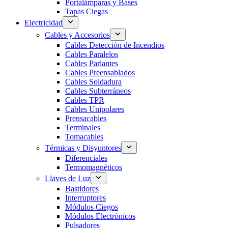
Portalámparas y Bases
Tapas Ciegas
Electricidad
Cables y Accesorios
Cables Detección de Incendios
Cables Paralelos
Cables Parlantes
Cables Preensablados
Cables Soldadura
Cables Subterráneos
Cables TPR
Cables Unipolares
Prensacables
Terminales
Tomacables
Térmicas y Disyuntores
Diferenciales
Termomagnéticos
Llaves de Luz
Bastidores
Interruptores
Módulos Ciegos
Módulos Electrónicos
Pulsadores