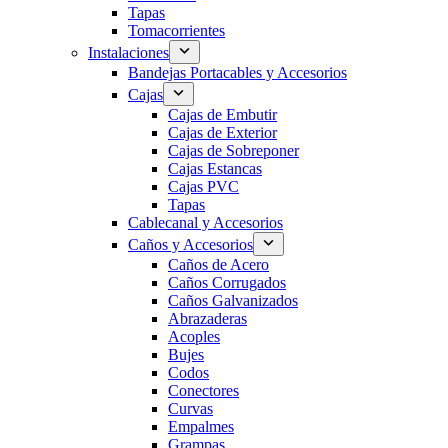
Tapas
Tomacorrientes
Instalaciones
Bandejas Portacables y Accesorios
Cajas
Cajas de Embutir
Cajas de Exterior
Cajas de Sobreponer
Cajas Estancas
Cajas PVC
Tapas
Cablecanal y Accesorios
Caños y Accesorios
Caños de Acero
Caños Corrugados
Caños Galvanizados
Abrazaderas
Acoples
Bujes
Codos
Conectores
Curvas
Empalmes
Grampas