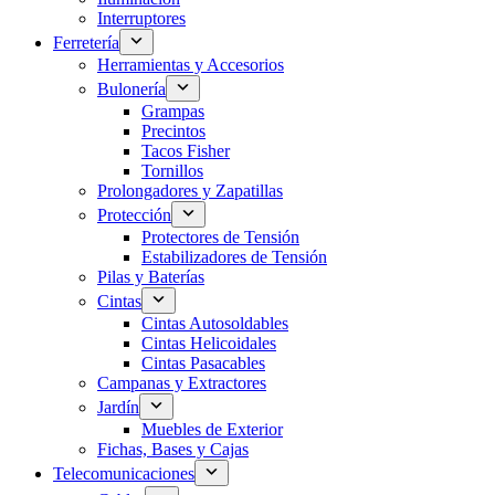
Interruptores
Ferretería
Herramientas y Accesorios
Bulonería
Grampas
Precintos
Tacos Fisher
Tornillos
Prolongadores y Zapatillas
Protección
Protectores de Tensión
Estabilizadores de Tensión
Pilas y Baterías
Cintas
Cintas Autosoldables
Cintas Helicoidales
Cintas Pasacables
Campanas y Extractores
Jardín
Muebles de Exterior
Fichas, Bases y Cajas
Telecomunicaciones