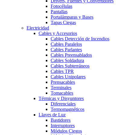
Drivers, Fuentes y Convertidores
Fotocélulas
Pantallas
Portalámparas y Bases
Tapas Ciegas
Electricidad
Cables y Accesorios
Cables Detección de Incendios
Cables Paralelos
Cables Parlantes
Cables Preensablados
Cables Soldadura
Cables Subterráneos
Cables TPR
Cables Unipolares
Prensacables
Terminales
Tomacables
Térmicas y Disyuntores
Diferenciales
Termomagnéticos
Llaves de Luz
Bastidores
Interruptores
Módulos Ciegos