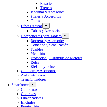
Resortes
Tuercas
Jabalinas y Accesorios
Pilares y Accesorios
Tubos
Líneas Aéreas
Cables y Accesorios
Componentes para Tablero
Borneras y Accesorios
Comando y Señalización
Fusibles
Medición
Protección y Arranque de Motores
Reles
Riel din y Peines
Gabinetes y Accesorios
Automatización
Transformadores
Smarthome
Cerraduras
Controles
Dimerizadores
Enchufes
Iluminación