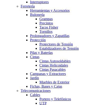
Interruptores
Ferretería
Herramientas y Accesorios
Bulonería
Grampas
Precintos
Tacos Fisher
Tornillos
Prolongadores y Zapatillas
Protección
Protectores de Tensión
Estabilizadores de Tensión
Pilas y Baterías
Cintas
Cintas Autosoldables
Cintas Helicoidales
Cintas Pasacables
Campanas y Extractores
Jardín
Muebles de Exterior
Fichas, Bases y Cajas
Telecomunicaciones
Cables
Portero y Telefónicos
UTP