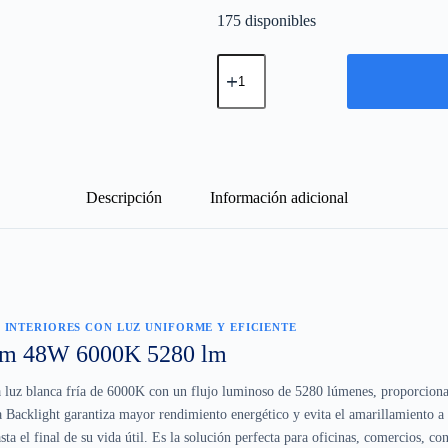
175 disponibles
Panel
LED
120x30
cm
48W
6000K
–
Luz
Blanca
Descripción
Información adicional
sin
Encandilamiento
cantidad
S INTERIORES CON LUZ UNIFORME Y EFICIENTE
cm 48W 6000K 5280 lm
luz blanca fría de 6000K con un flujo luminoso de 5280 lúmenes, proporciona
a Backlight garantiza mayor rendimiento energético y evita el amarillamiento a
sta el final de su vida útil. Es la solución perfecta para oficinas, comercios, co