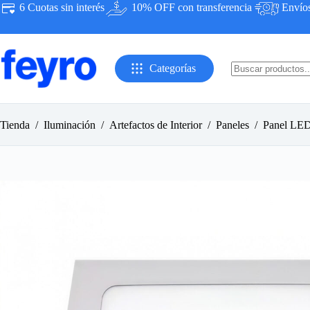
Saltar
6 Cuotas sin interés
10% OFF con transferencia
Envíos 
al
contenido
Categorías
Sin
resultados
Tienda
/
Iluminación
/
Artefactos de Interior
/
Paneles
/
Panel LED