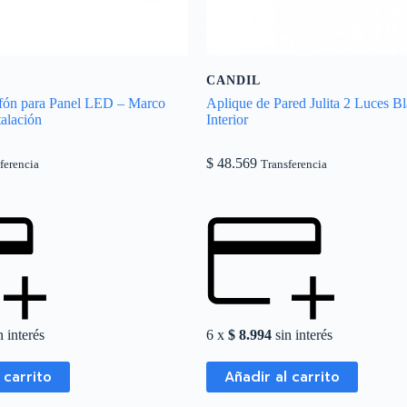
CANDIL
afón para Panel LED – Marco
Aplique de Pared Julita 2 Luces 
talación
Interior
$
48.569
ferencia
Transferencia
 interés
6 x
$
8.994
sin interés
 carrito
Añadir al carrito