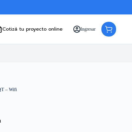
Cotizá tu proyecto online
Ingresar
Carro
de
compra
QT – Wifi
a