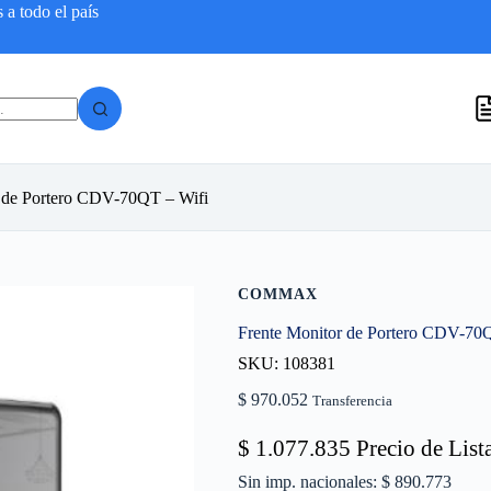
a todo el país
r de Portero CDV-70QT – Wifi
COMMAX
Frente Monitor de Portero CDV-70
SKU: 108381
$
970.052
Transferencia
$
1.077.835
Precio de List
Sin imp. nacionales: $ 890.773