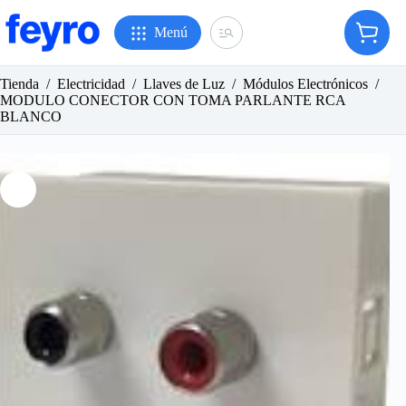
Saltar
al
Menú
Carro
contenido
de
compr
Tienda
/
Electricidad
/
Llaves de Luz
/
Módulos Electrónicos
/
MODULO CONECTOR CON TOMA PARLANTE RCA
BLANCO