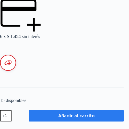
6 x
$
1.454
sin interés
15 disponibles
MODULO
Añadir al carrito
CONECTOR
CON
TOMA