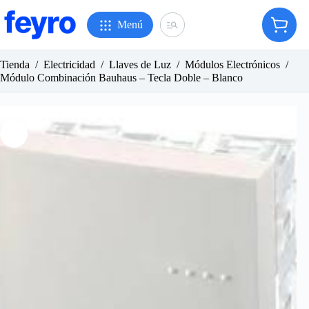
Saltar
al
Menú
Carro
contenido
de
compr
Tienda
/
Electricidad
/
Llaves de Luz
/
Módulos Electrónicos
/
Módulo Combinación Bauhaus – Tecla Doble – Blanco