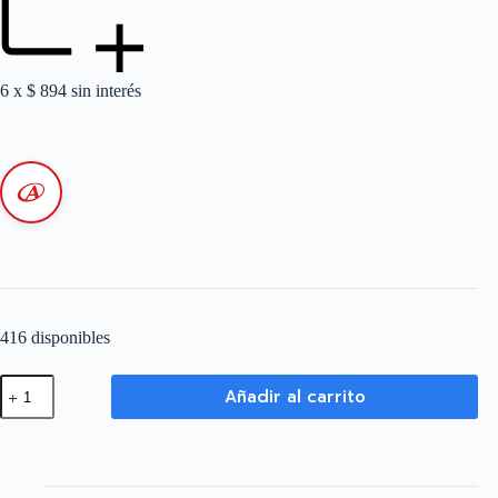
6 x
$
894
sin interés
416 disponibles
Módulo
Añadir al carrito
Combinación
Bauhaus
-
Tecla
Doble
-