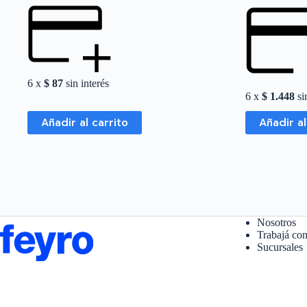
6 x
$
87
sin interés
6 x
$
1.448
sin
Añadir al carrito
Añadir al
Nosotros
Trabajá con
Sucursales