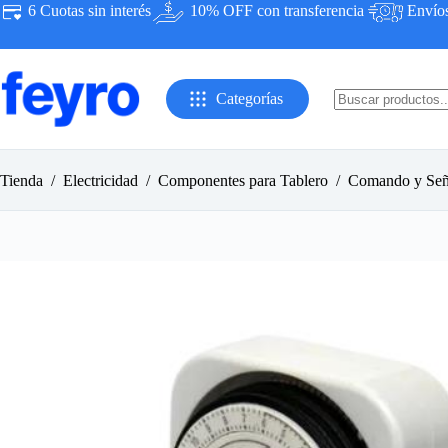
Saltar
6 Cuotas sin interés
10% OFF con transferencia
Envíos 
al
contenido
Categorías
Sin
resultados
Tienda
/
Electricidad
/
Componentes para Tablero
/
Comando y Señ