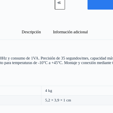
HORARIO
ENCHUFABLE
DIARIO
cantidad
Descripción
Información adicional
 a 50Hz y consumo de 1VA. Precisión de 35 segundos/mes, capacidad 
 para temperaturas de -10°C a +45°C. Montaje y conexión mediante to
4 kg
5,2 × 3,9 × 1 cm