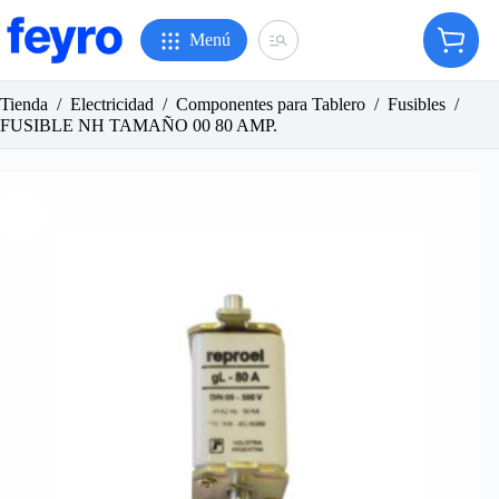
Saltar
al
Menú
Carro
contenido
de
compr
Tienda
/
Electricidad
/
Componentes para Tablero
/
Fusibles
/
FUSIBLE NH TAMAÑO 00 80 AMP.