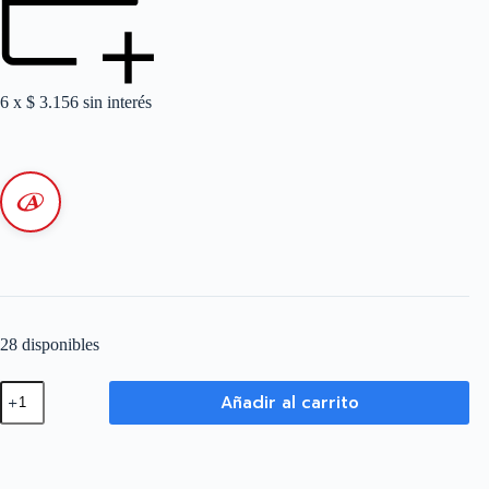
6 x
$
3.156
sin interés
28 disponibles
FUSIBLE
Añadir al carrito
NH
TAMAÑO
00
80
AMP.