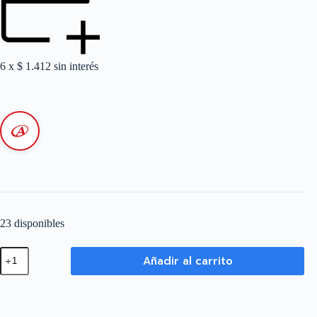
6 x
$
1.412
sin interés
23 disponibles
Ficha
Añadir al carrito
Macho
16
A
-
3