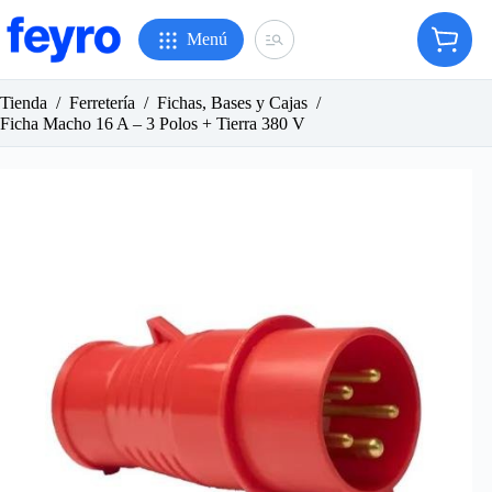
Saltar
al
Menú
Carro
contenido
de
compr
Tienda
/
Ferretería
/
Fichas, Bases y Cajas
/
Ficha Macho 16 A – 3 Polos + Tierra 380 V