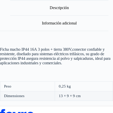
Polos
+
Descripción
Tierra
380
V
Información adicional
cantidad
Ficha macho IP44 16A 3 polos + tierra 380V,conector confiable y
resistente, diseñado para sistemas eléctricos trifásicos, su grado de
protección IP44 asegura resistencia al polvo y salpicaduras, ideal para
aplicaciones industriales y comerciales.
Peso
0,25 kg
Dimensiones
13 × 9 × 9 cm