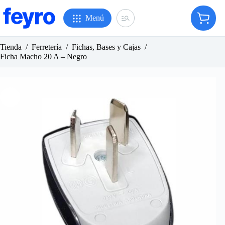
Saltar
al
Menú
Carro
contenido
de
compr
Tienda
/
Ferretería
/
Fichas, Bases y Cajas
/
Ficha Macho 20 A – Negro