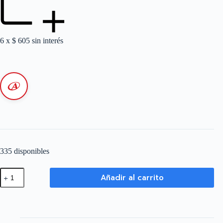
6 x
$
605
sin interés
335 disponibles
Ficha
Añadir al carrito
Macho
20
A
-
Negro
cantidad