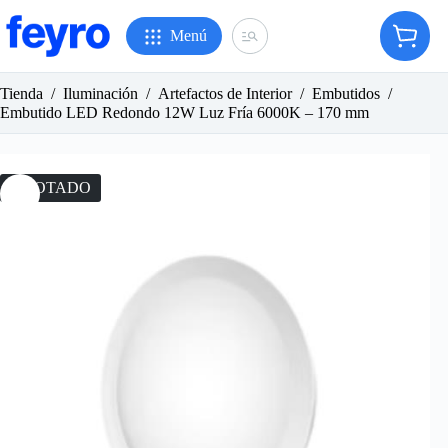
Saltar
al
Menú
Carro
contenido
de
compr
Tienda
/
Iluminación
/
Artefactos de Interior
/
Embutidos
/
Embutido LED Redondo 12W Luz Fría 6000K – 170 mm
AGOTADO