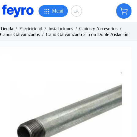
Saltar
al
Menú
Carro
contenido
de
compr
Tienda
/
Electricidad
/
Instalaciones
/
Caños y Accesorios
/
Caños Galvanizados
/
Caño Galvanizado 2″ con Doble Aislación