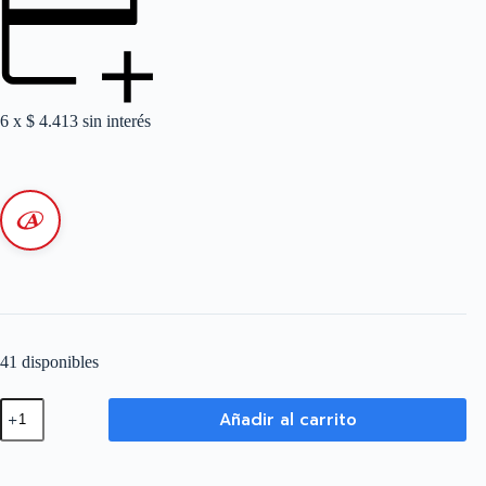
6 x
$
4.413
sin interés
41 disponibles
Caño
Añadir al carrito
Flexible
Estanco
con
Cobertura