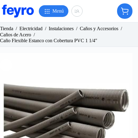
Saltar
al
Menú
Carro
contenido
de
compr
Tienda
/
Electricidad
/
Instalaciones
/
Caños y Accesorios
/
Caños de Acero
/
Caño Flexible Estanco con Cobertura PVC 1 1/4″