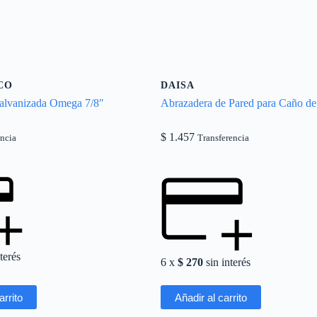
CO
DAISA
alvanizada Omega 7/8″
Abrazadera de Pared para Caño de
$
1.457
encia
Transferencia
terés
6 x
$
270
sin interés
arrito
Añadir al carrito