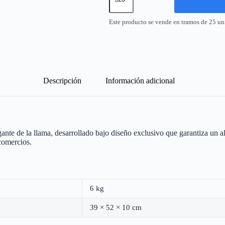
Semipesado
3/4"
Este producto se vende en tramos de 25 un
-
Gris
cantidad
Descripción
Información adicional
nte de la llama, desarrollado bajo diseño exclusivo que garantiza un alt
comercios.
6 kg
39 × 52 × 10 cm