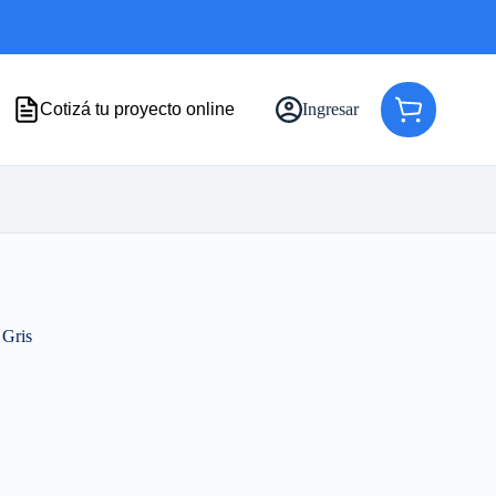
Cotizá tu proyecto online
Ingresar
Carro
de
compra
 Gris