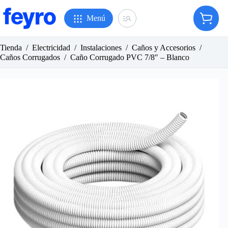
Saltar
al
Menú
Carro
contenido
de
compr
Tienda
/
Electricidad
/
Instalaciones
/
Caños y Accesorios
/
Caños Corrugados
/
Caño Corrugado PVC 7/8″ – Blanco