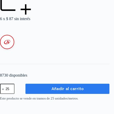
6 x
$
87
sin interés
8730 disponibles
Caño
Añadir al carrito
Corrugado
PVC
7/8"
Este producto se vende en tramos de 25 unidades/metros.
-
Blanco
cantidad