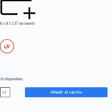
6 x
$
5.137
sin interés
16 disponibles
Caja
Añadir al carrito
Plástica
con
5/6
Orificios
-