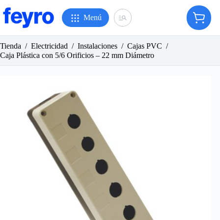
Saltar
al
Menú
Carro
contenido
de
compr
Tienda
/
Electricidad
/
Instalaciones
/
Cajas PVC
/
Caja Plástica con 5/6 Orificios – 22 mm Diámetro