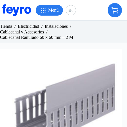
Saltar
al
Menú
Carro
contenido
de
compr
Tienda
/
Electricidad
/
Instalaciones
/
Cablecanal y Accesorios
/
Cablecanal Ranurado 60 x 60 mm – 2 M