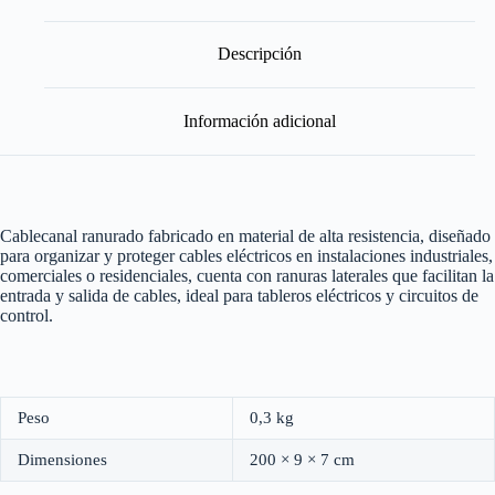
mm
-
2
Descripción
M
cantidad
Información adicional
Cablecanal ranurado fabricado en material de alta resistencia, diseñado
para organizar y proteger cables eléctricos en instalaciones industriales,
comerciales o residenciales, cuenta con ranuras laterales que facilitan la
entrada y salida de cables, ideal para tableros eléctricos y circuitos de
control.
Peso
0,3 kg
Dimensiones
200 × 9 × 7 cm