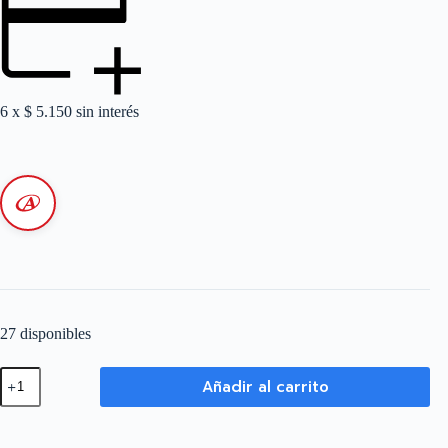
6 x
$
5.150
sin interés
27 disponibles
Cablecanal
Añadir al carrito
Ranurado
60
x
60