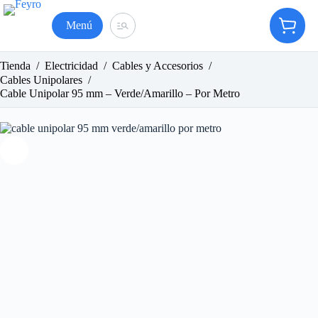
Saltar
al
Menú
Carro
contenido
de
compr
Tienda
/
Electricidad
/
Cables y Accesorios
/
Cables Unipolares
/
Cable Unipolar 95 mm – Verde/Amarillo – Por Metro