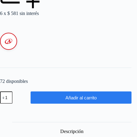
6 x
$
581
sin interés
72 disponibles
Cable
Añadir al carrito
Unipolar
LSOH
6
mm
-
Negro
-
Descripción
Por