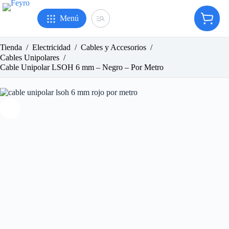
Saltar
al
Menú
Carro
contenido
de
compr
Tienda
/
Electricidad
/
Cables y Accesorios
/
Cables Unipolares
/
Cable Unipolar LSOH 6 mm – Negro – Por Metro