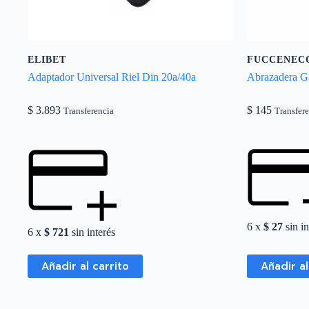
ELIBET
FUCCENEC
Adaptador Universal Riel Din 20a/40a
Abrazadera G
$
3.893
$
145
Transferencia
Transfer
6 x
$
27
sin in
6 x
$
721
sin interés
Añadir al carrito
Añadir al