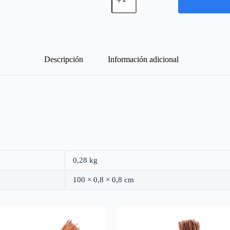
6
mm
-
Negro
-
Por
Metro
Descripción
Información adicional
cantidad
0,28 kg
100 × 0,8 × 0,8 cm