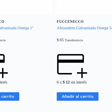
CO
FUCCENECCO
alvanizada Omega 1″
Abrazadera Galvanizada Omega 5
$
65
encia
Transferencia
terés
6 x
$
12
sin interés
 carrito
Añadir al carrito