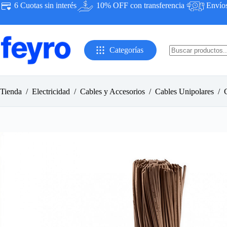
Saltar
6 Cuotas sin interés
10% OFF con transferencia
Envíos 
al
contenido
Categorías
Sin
resultados
Tienda
/
Electricidad
/
Cables y Accesorios
/
Cables Unipolares
/