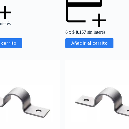
interés
6 x
$
8.157
sin interés
 carrito
Añadir al carrito