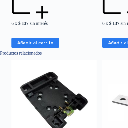
6 x
$
137
sin interés
6 x
$
137
sin 
Añadir al carrito
Añadir al
Productos relacionados