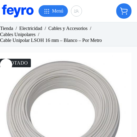
Saltar
al
Menú
Carro
contenido
de
compr
Tienda
/
Electricidad
/
Cables y Accesorios
/
Cables Unipolares
/
Cable Unipolar LSOH 16 mm – Blanco – Por Metro
AGOTADO