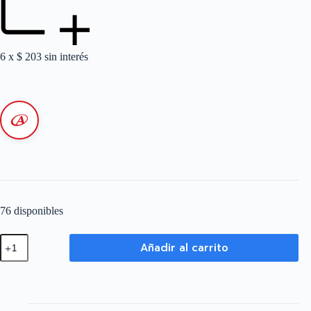
6 x
$
203
sin interés
76 disponibles
Cable
Añadir al carrito
Telefónico
3
Pares
-
0,50
mm