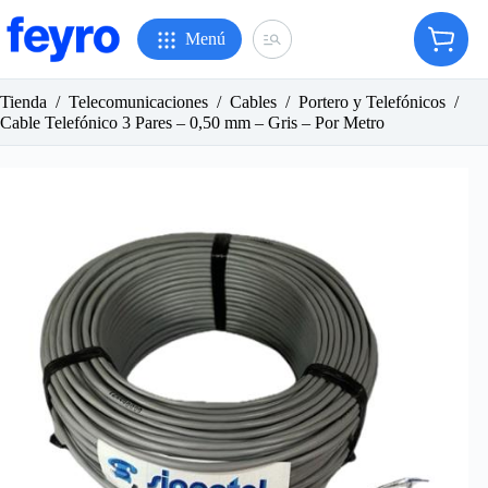
Saltar
al
Menú
Carro
contenido
de
compr
Tienda
/
Telecomunicaciones
/
Cables
/
Portero y Telefónicos
/
Cable Telefónico 3 Pares – 0,50 mm – Gris – Por Metro