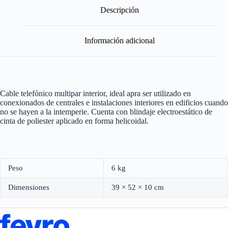
-
Descripción
Gris
-
Por
Información adicional
Metro
cantidad
Cable telefónico multipar interior, ideal apra ser utilizado en
conexionados de centrales e instalaciones interiores en edificios cuando
no se hayen a la intemperie. Cuenta con blindaje electroestático de
cinta de poliester aplicado en forma helicoidal.
Peso
6 kg
Dimensiones
39 × 52 × 10 cm