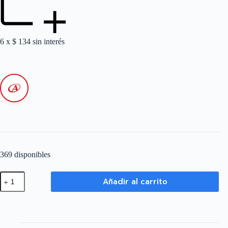
6 x
$
134
sin interés
369 disponibles
Cable
Añadir al carrito
Parlante
2
x
0,75
mm
-