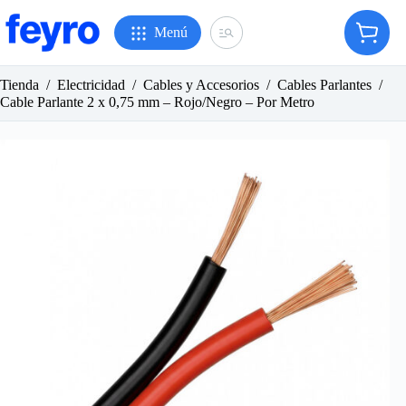
Saltar
al
Menú
Carro
contenido
de
compr
Tienda
/
Electricidad
/
Cables y Accesorios
/
Cables Parlantes
/
Cable Parlante 2 x 0,75 mm – Rojo/Negro – Por Metro