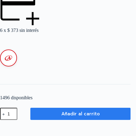
6 x
$
373
sin interés
1496 disponibles
Cable
Añadir al carrito
para
Detección
de
Incendio
2