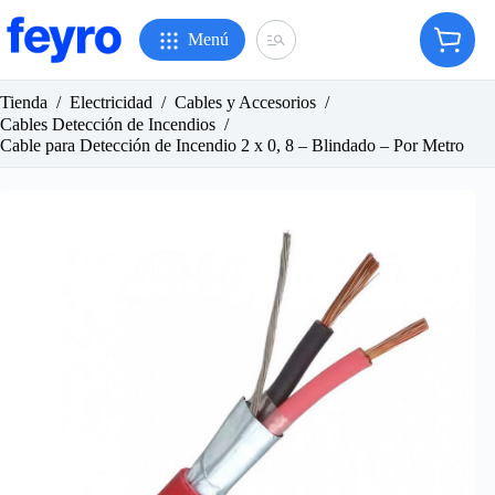
Saltar
al
Menú
Carro
contenido
de
compr
Tienda
/
Electricidad
/
Cables y Accesorios
/
Cables Detección de Incendios
/
Cable para Detección de Incendio 2 x 0, 8 – Blindado – Por Metro