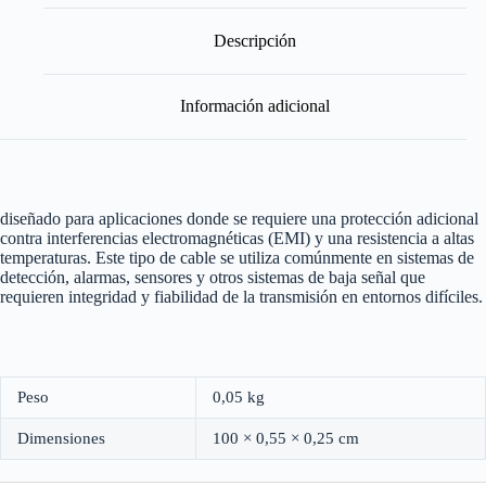
x
0,
Descripción
8
-
Blindado
Información adicional
-
Por
Metro
cantidad
diseñado para aplicaciones donde se requiere una protección adicional
contra interferencias electromagnéticas (EMI) y una resistencia a altas
temperaturas. Este tipo de cable se utiliza comúnmente en sistemas de
detección, alarmas, sensores y otros sistemas de baja señal que
requieren integridad y fiabilidad de la transmisión en entornos difíciles.
Peso
0,05 kg
Dimensiones
100 × 0,55 × 0,25 cm