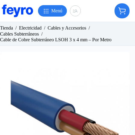
Saltar
al
Menú
Carro
contenido
de
compr
Tienda
/
Electricidad
/
Cables y Accesorios
/
Cables Subterráneos
/
Cable de Cobre Subterráneo LSOH 3 x 4 mm – Por Metro