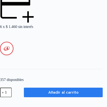
6 x
$
1.460
sin interés
357 disponibles
Cable
Añadir al carrito
de
Cobre
Subterráneo
LSOH