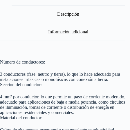
3
x
4
Descripción
mm
-
Por
Información adicional
Metro
cantidad
Número de conductores:
3 conductores (fase, neutro y tierra), lo que lo hace adecuado para
instalaciones trifásicas o monofásicas con conexión a tierra.
Sección del conductor:
4 mm² por conductor, lo que permite un paso de corriente moderado,
adecuado para aplicaciones de baja a media potencia, como circuitos
de iluminación, tomas de corriente o distribución de energía en
aplicaciones residenciales y comerciales.
Material del conductor:
Cobre de alta pureza, asegurando una excelente conductividad