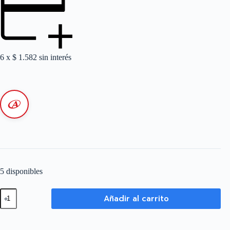
6 x
$
1.582
sin interés
5 disponibles
Borne
Añadir al carrito
de
Puesta
a
Tierra