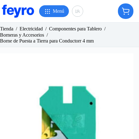
Saltar
al
Menú
Carro
contenido
de
compr
Tienda
/
Electricidad
/
Componentes para Tablero
/
Borneras y Accesorios
/
Borne de Puesta a Tierra para Conductorr 4 mm