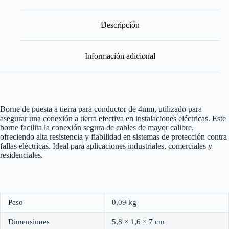
para
Conductorr
4
Descripción
mm
cantidad
Información adicional
Borne de puesta a tierra para conductor de 4mm, utilizado para
asegurar una conexión a tierra efectiva en instalaciones eléctricas. Este
borne facilita la conexión segura de cables de mayor calibre,
ofreciendo alta resistencia y fiabilidad en sistemas de protección contra
fallas eléctricas. Ideal para aplicaciones industriales, comerciales y
residenciales.
Peso
0,09 kg
Dimensiones
5,8 × 1,6 × 7 cm